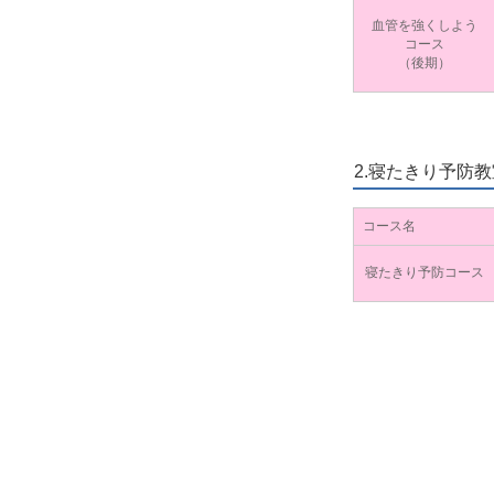
血管を強くしよう
コース
（後期）
2.寝たきり予防教
コース名
寝たきり予防コース