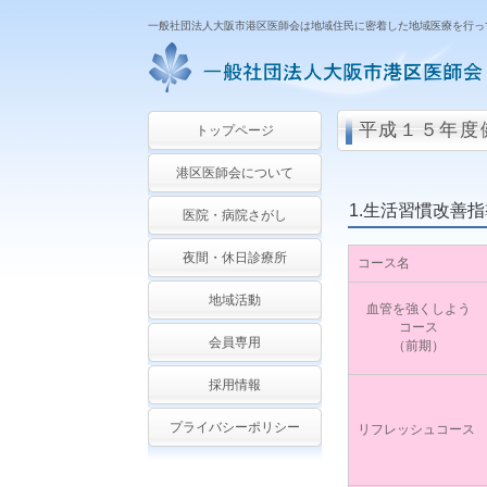
一般社団法人大阪市港区医師会は地域住民に密着した地域医療を行っ
平成１５年度
トップページ
港区医師会について
1.生活習慣改善
医院・病院さがし
夜間・休日診療所
コース名
地域活動
血管を強くしよう
コース
会員専用
（前期）
採用情報
プライバシーポリシー
リフレッシュコース