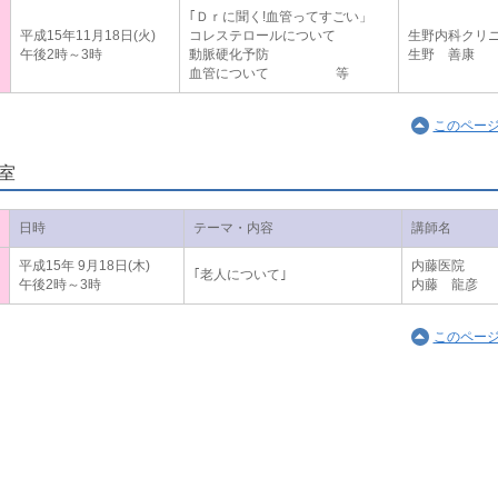
｢Ｄｒに聞く!血管ってすごい」
平成15年11月18日(火)
コレステロールについて
生野内科クリ
午後2時～3時
動脈硬化予防
生野 善康
血管について 等
このペー
室
日時
テーマ・内容
講師名
平成15年 9月18日(木)
内藤医院
｢老人について｣
午後2時～3時
内藤 龍彦
このペー