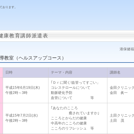
ております。
健康教育講師派遣表
港保健福
指導教室（ヘルスアップコース）
日時
テーマ・内容
講師名
｢Ｄｒに聞く!血管ってすごい」
平成15年6月19日(木)
コレステロールについて
金田クリニッ
午後2時～3時
動脈硬化予防
金田 眞一
血管について 等
｢あなたのこころ
癒されていますか｣
平成15年7月2日(水)
土田クリニッ
こころとからだの健康
午後2時～3時
土田 茂
中高年のこころの健康
こころのリフレッシュ 等